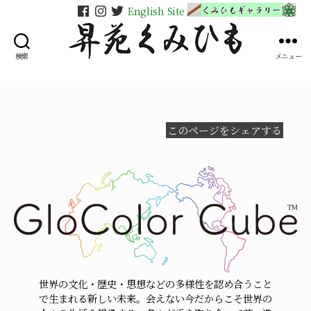
English Site
検索
メニュー
昇
苑
く
み
ひ
このページをシェアする
も
世界の文化・歴史・思想などの多様性を認め合うこと
で生まれる新しい未来。会えない今だからこそ世界の