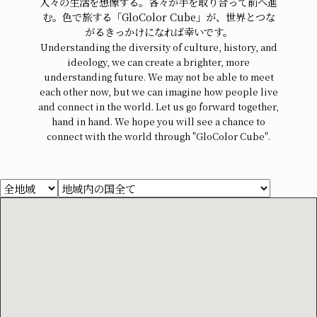
人々の生活を想像する。各々が手を取り合って前へ進
む。色で旅する「GloColor Cube」が、世界とつな
がるきっかけになれば幸いです。
Understanding the diversity of culture, history, and
ideology, we can create a brighter, more
understanding future. We may not be able to meet
each other now, but we can imagine how people live
and connect in the world. Let us go forward together,
hand in hand. We hope you will see a chance to
connect with the world through "GloColor Cube".