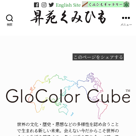
English Site
検索
メニュー
昇
苑
く
み
ひ
このページをシェアする
も
世界の文化・歴史・思想などの多様性を認め合うこと
で生まれる新しい未来。会えない今だからこそ世界の