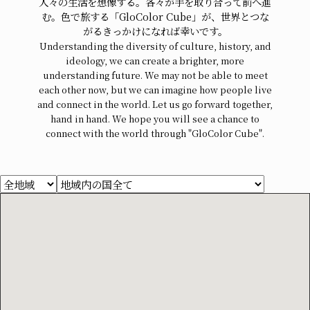
人々の生活を想像する。各々が手を取り合って前へ進
む。色で旅する「GloColor Cube」が、世界とつな
がるきっかけになれば幸いです。
Understanding the diversity of culture, history, and
ideology, we can create a brighter, more
understanding future. We may not be able to meet
each other now, but we can imagine how people live
and connect in the world. Let us go forward together,
hand in hand. We hope you will see a chance to
connect with the world through "GloColor Cube".