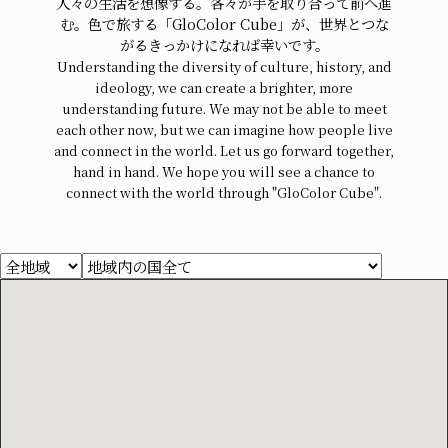
人々の生活を想像する。各々が手を取り合って前へ進
む。色で旅する「GloColor Cube」が、世界とつな
がるきっかけになれば幸いです。
Understanding the diversity of culture, history, and
ideology, we can create a brighter, more
understanding future. We may not be able to meet
each other now, but we can imagine how people live
and connect in the world. Let us go forward together,
hand in hand. We hope you will see a chance to
connect with the world through "GloColor Cube".