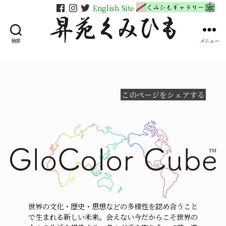
English Site
検索
メニュー
昇
苑
く
み
ひ
このページをシェアする
も
世界の文化・歴史・思想などの多様性を認め合うこと
で生まれる新しい未来。会えない今だからこそ世界の