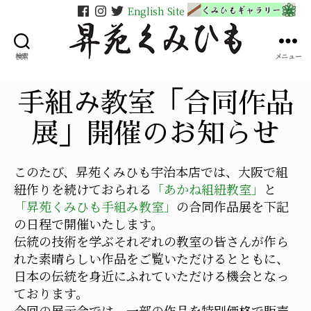
English Site
検索
メニュー
昇
苑
く
手組み教室「合同作品
み
ひ
展」開催のお知らせ
も
このたび、昇苑くみひも宇治本店では、大阪で組
紐作りを続けておられる
「あかね組紐教室」
と
「昇苑くみひも手組み教室」
の合同作品展を下記
の日程で開催いたします。
伝統の技術を学ぶそれぞれの教室の皆さんが作ら
れた素晴らしい作品をご覧いただけるとともに、
日本の伝統を身近にふれていただける機会となっ
ております。
今回の展示会では、一部の作品を特別価格で販売