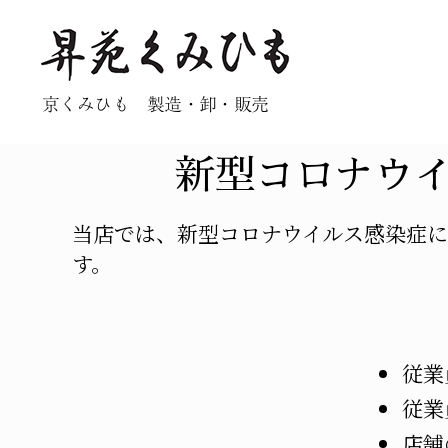
昇
京くみひも 製造・卸・販売
苑
く
み
新型コロナウ
ひ
も
当店では、新型コロナウイルス感染症
す。
従業
従業
店舗