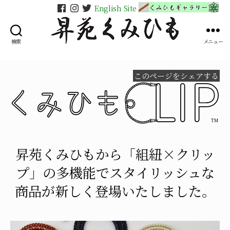
English Site
検索
メニュー
昇
苑
く
このページをシェアする
み
ひ
も
昇苑くみひもから「組紐×クリッ
プ」の多機能でスタイリッシュな
商品が新しく登場いたしました。