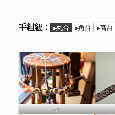
手組紐：
▸
丸台
▸
角台
▸
高台
丸台