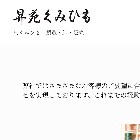
昇
京くみひも 製造・卸・販売
苑
く
み
ひ
も
弊社ではさまざまなお客様のご要望に
せを実現しております。これまでの経