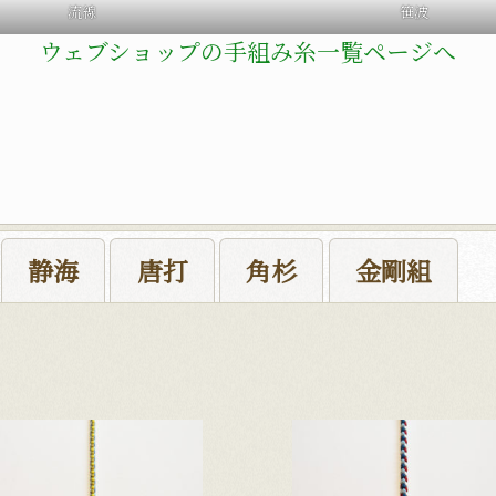
流線
笹波
ウェブショップの手組み糸一覧ページへ
静海
唐打
角杉
金剛組