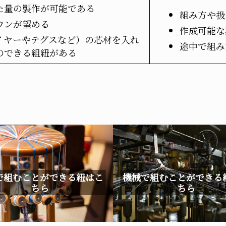
た量の製作が可能である
組み方や扱
ウンが望める
作成可能な
イヤーやテグスなど）の芯材を入れ
途中で組み
のできる組紐がある
で組むことができる紐はこ
機械で組むことができる
ちら
ちら