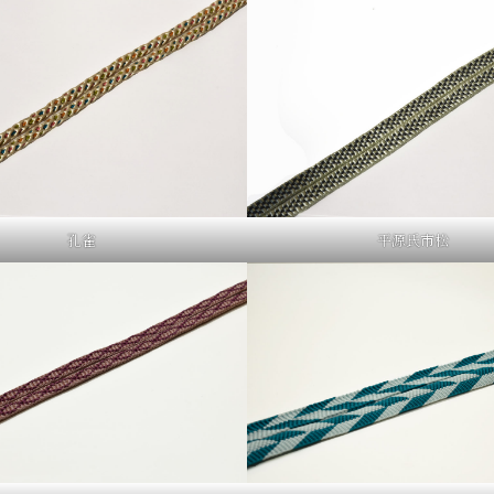
孔雀
平源氏市松