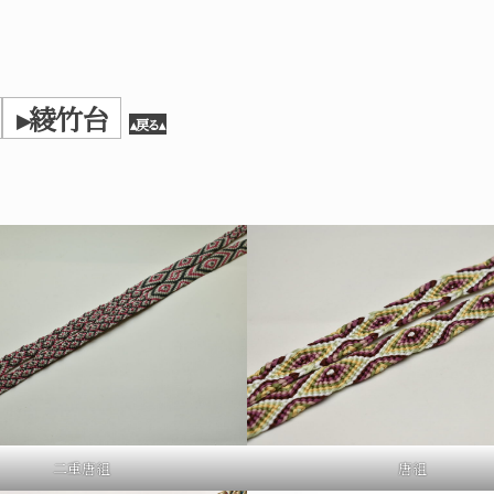
▸
綾竹台
▴戻る▴
二重唐組
唐組