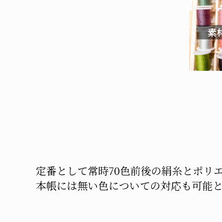
素
定番として常時70色前後の絹糸とポリ
本帳には無い色についての対応も可能