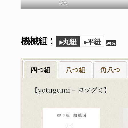
御岳
機械組：
▸
丸紐
▸
平紐
▴戻る▴
四つ組
八つ組
角八つ
【yotugumi – ヨツグミ】